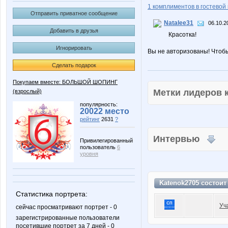
1 комплиментов в гостевой 
Отправить приватное сообщение
Natalee31
06.10.2
Добавить в друзья
Красотка!
Игнорировать
Вы не авторизованы! Чтоб
Сделать подарок
Покупаем вместе: БОЛЬШОЙ ШОПИНГ
Метки лидеров
(взрослый)
популярность:
20022 место
рейтинг
2631
?
Интервью
Привилегированный
пользователь
6
уровня
Katenok2705 состоит
Статистика портрета:
Уч
сейчас просматривают портрет - 0
зарегистрированные пользователи
посетившие портрет за 7 дней - 0