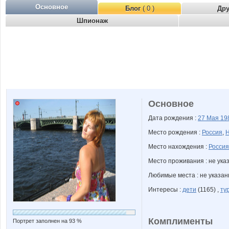
Основное
Блог
( 0 )
Др
Шпионаж
Основное
Дата рождения :
27 Мая
19
Место рождения :
Россия
,
Н
Место нахождения :
Россия
Место проживания : не ука
Любимые места : не указа
Интересы :
дети
(1165) ,
ту
Комплименты
Портрет заполнен на 93 %